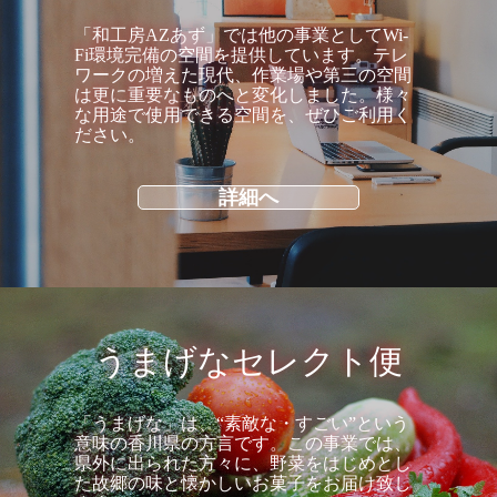
「和工房AZあず」では他の事業としてWi-
Fi環境完備の空間を提供しています。テレ
ワークの増えた現代、作業場や第三の空間
は更に重要なものへと変化しました。様々
な用途で使用できる空間を、ぜひご利用く
ださい。
詳細へ
うまげなセレクト便
「うまげな」は、“素敵な・すごい”という
意味の香川県の方言です。この事業では、
県外に出られた方々に、野菜をはじめとし
た故郷の味と懐かしいお菓子をお届け致し