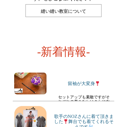
縫い縫い教室について
-新着情報-
留袖が大変身
セットアップも素敵ですがそ
れぞれの着こなしはさらに女
性をアップさせますね。
歌手のNOZさんに着て頂きま
2021年 4月12日(月) 更新
した
舞台でも着てくれるそ
うです